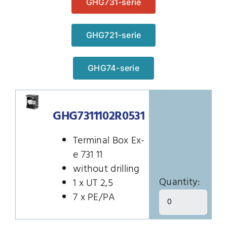
GHG731-serie
Installatie materiaal
Panelenbouw
GHG721-serie
Panelenbouw
EXD kasten
GHG74-serie
EXD kasten
EX distributiepanelen
EX distributiepanelen
GHG7311102R0531
Contact
Terminal Box Ex-
Contact
e 731 11
without drilling
Quantity:
1 x UT 2,5
7 x PE/PA