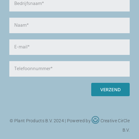
VERZEND
© Plant Products B.V. 2024 |
Powered by
Creative CirCle
B.V.