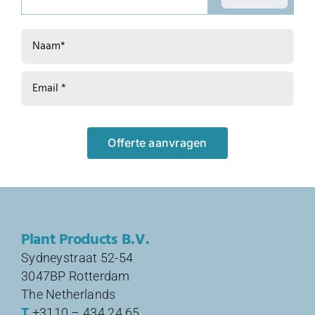
Plant Products B.V.
Sydneystraat 52-54
3047BP Rotterdam
The Netherlands
T
+3110 – 434 24 65