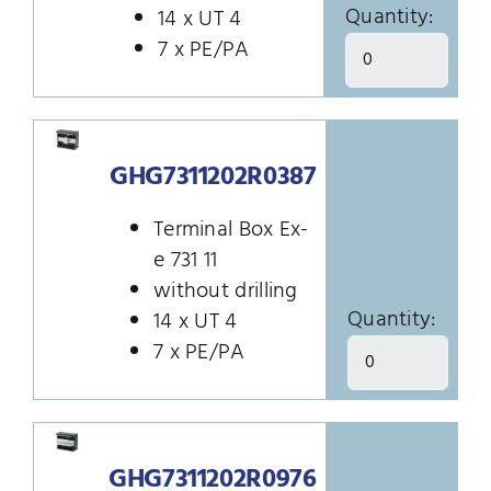
Quantity:
14 x UT 4
7 x PE/PA
GHG7311202R0387
Terminal Box Ex-
e 731 11
without drilling
Quantity:
14 x UT 4
7 x PE/PA
GHG7311202R0976