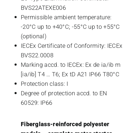
BVS22ATEXE006
Permissible ambient temperature:
-20°C up to +40°C; -55°C up to +55°C
(optional)
IECEx Certificate of Conformity: IECEx
BVS22.0008
Marking accd. to IECEx: Ex de ia/ib m
[ia/ib] T4 … T6; Ex tD A21 IP66 T80°C
Protection class: I
Degree of protection accd. to EN
60529: IP66
Fiberglass-reinforced polyester