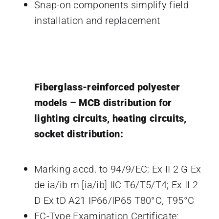
Snap-on components simplify field
installation and replacement
Snap-on components simplify field
installation and replacement
Fiberglass-reinforced polyester
models – MCB distribution for
lighting circuits, heating circuits,
socket distribution:
Marking accd. to 94/9/EC: Ex II 2 G Ex
de ia/ib m [ia/ib] IIC T6/T5/T4; Ex II 2
D Ex tD A21 IP66/IP65 T80°C, T95°C
EC-Type Examination Certificate: