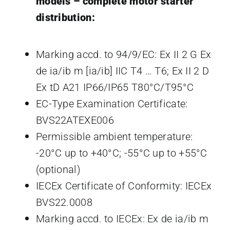
models – complete motor starter
distribution:
Marking accd. to 94/9/EC: Ex II 2 G Ex
de ia/ib m [ia/ib] IIC T4 … T6; Ex II 2 D
Ex tD A21 IP66/IP65 T80°C/T95°C
EC-Type Examination Certificate:
BVS22ATEXE006
Permissible ambient temperature:
-20°C up to +40°C; -55°C up to +55°C
(optional)
IECEx Certificate of Conformity: IECEx
BVS22.0008
Marking accd. to IECEx: Ex de ia/ib m