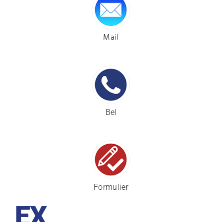
Installatie materiaal
Panelenbouw
Mail
Panelenbouw
EXD kasten
EXD kasten
EX distributiepanelen
EX distributiepanelen
Bel
Contact
Contact
Formulier
EX