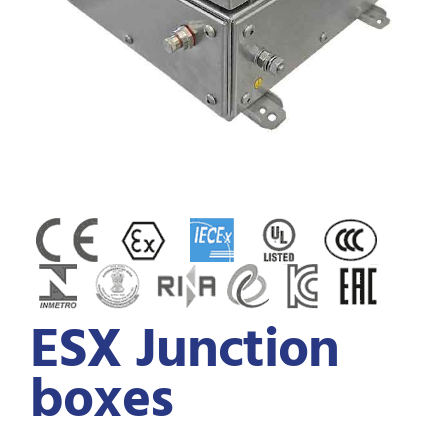
Installatie materiaal
Panelenbouw
Panelenbouw
EXD kasten
EXD kasten
EX distributiepanelen
EX distributiepanelen
Contact
Contact
ESX Junction
boxes