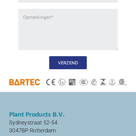
VERZEND
Plant Products B.V.
Sydneystraat 52-54
3047BP Rotterdam