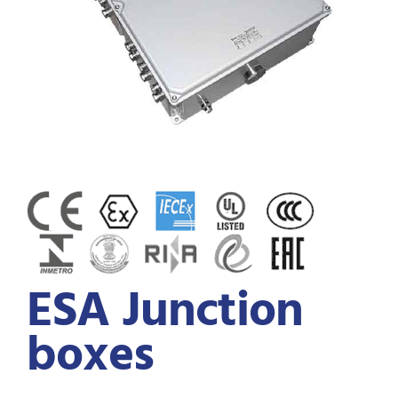
Installatie materiaal
Panelenbouw
Panelenbouw
EXD kasten
EXD kasten
EX distributiepanelen
EX distributiepanelen
Contact
Contact
ESA Junction
boxes